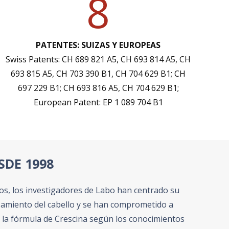
8
PATENTES: SUIZAS Y EUROPEAS
Swiss Patents: CH 689 821 A5, CH 693 814 A5, CH
693 815 A5, CH 703 390 B1, CH 704 629 B1; CH
697 229 B1; CH 693 816 A5, CH 704 629 B1;
European Patent: EP 1 089 704 B1
DE 1998
os, los investigadores de Labo han centrado su
azamiento del cabello y se han comprometido a
 la fórmula de Crescina según los conocimientos